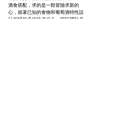
酒食搭配，求的是一顆冒險求新的
心，就著已知的食物和葡萄酒特性設
計相輔相承的味道組合，同時體貼考
慮整個晉餐過程。舉一反三，不妨試
用計劃第一次約會的心態去策劃酒食
搭配：別把自己牢牢框死於傳統規範
中，來點新意但必須先了解約會的另
一方的個性，留意每個細節，但別忘
了你正在舖排一個晚上的整體體驗。
最後：投入享受，此乃無往而不利之
道！
#thai
#酒食搭配
#women
#男女關
係
#泰國
#men
#配對
#sherry
#relationship
#雪莉酒
#pairing
杯酒遊生 | All things wine