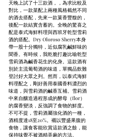
天晚上試了十三款酒，，為求比較及
對比，一款菜配上兩種風格截然不同
的酒去搭配，先來一款菓香豐馥的，
後配一款結實含蓄的。全晚的驚喜之
配是泰式海鮮料理與西班牙乾型雪莉
酒的搭配。Dry Oloroso Sherry本身
帶一股十分獨特，近似腐乳鹹鮮味的
聞香。有時候，我乾脆打趣比喻乾型
雪莉酒為鹹香花生的化身。這款酒有
別於主流葡萄酒的味道，單獨品飲難
登討好大眾之列。然而，以泰式海鮮
料理配之，剛好善用泰國香料濃烈的
味道，與雪莉酒的鹹香互補。雪莉酒
中來自釀造過程形成的酵母（flor）
的腐香變淡，反強調了食物的鮮度。
不可不提，雪莉酒屬強化酒的一種，
酒精度達18至20%。襯以豐盛果腹的
食物，讓食客能欣賞這款酒之餘，能
保持味覺不被酒精弄麻的方法。