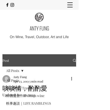
ANTY FUNG
On Wine, Travel, Outdoor, Art and Life
Post
All Posts
Anty Fung
All Posts
Apr 23, 2013
3 min read
啖啖情，酌酌愛
酒心導遊 | Travel
Updated:
Jun 30, 2022
杯酒遊生 | All things wine
軼事趣談｜LIFE RAMBLINGS