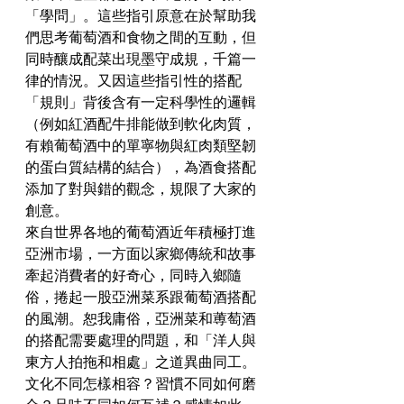
「學問」。這些指引原意在於幫助我
們思考葡萄酒和食物之間的互動，但
同時釀成配菜出現墨守成規，千篇一
律的情況。又因這些指引性的搭配
「規則」背後含有一定科學性的邏輯
（例如紅酒配牛排能做到軟化肉質，
有賴葡萄酒中的單寧物與紅肉類堅韌
的蛋白質結構的結合），為酒食搭配
添加了對與錯的觀念，規限了大家的
創意。
來自世界各地的葡萄酒近年積極打進
亞洲市場，一方面以家鄉傳統和故事
牽起消費者的好奇心，同時入鄉隨
俗，捲起一股亞洲菜系跟葡萄酒搭配
的風潮。恕我庸俗，亞洲菜和蒪萄酒
的搭配需要處理的問題，和「洋人與
東方人拍拖和相處」之道異曲同工。
文化不同怎樣相容？習慣不同如何磨