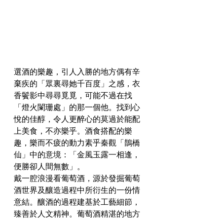
選酒的樂趣，引人入勝的地方偶有辛
棄疾的「眾裏尋她千百度」之感，衣
香鬢影中尋尋覓覓，可能不過在找
「燈火闌珊處」的那一個他。找到心
悅的佳醇，令人更醉心的莫過於能配
上美食，不亦樂乎。酒食搭配的樂
趣，樂而不疲的動力素乎秦觀「鵲橋
仙」中的意境：「金風玉露一相逢，
便勝卻人間無數」。
戴一腔浪漫看葡萄酒，源於發掘葡萄
酒世界及釀造過程中所衍生的一份情
意結。釀酒的過程建基於工藝細節，
臻善於人文精神。葡萄酒精湛的地方