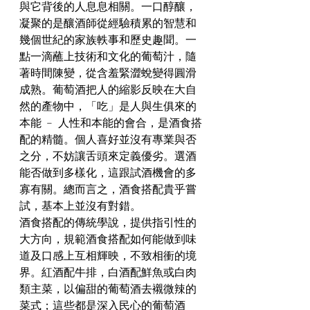
與它背後的人息息相關。一口醇釀，
凝聚的是釀酒師從經驗積累的智慧和
幾個世紀的家族軼事和歷史趣聞。一
點一滴蘸上技術和文化的葡萄汁，隨
著時間陳變，從含羞緊澀蛻變得圓滑
成熟。葡萄酒把人的縮影反映在大自
然的產物中，「吃」是人與生俱來的
本能 ﹣ 人性和本能的會合，是酒食搭
配的精髓。個人喜好並沒有專業與否
之分，不妨讓舌頭來定義優劣。選酒
能否做到多樣化，這跟試酒機會的多
寡有關。總而言之，酒食搭配貴乎嘗
試，基本上並沒有對錯。
酒食搭配的傳統學說，提供指引性的
大方向，規範酒食搭配如何能做到味
道及口感上互相輝映，不致相衝的境
界。紅酒配牛排，白酒配鮮魚或白肉
類主菜，以偏甜的葡萄酒去襯微辣的
菜式；這些都是深入民心的葡萄酒