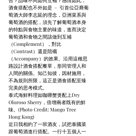
合？品味不同如何互補？感情如此，
酒食搭配也不外如是 ﹣ 引首位亞裔葡
萄酒大師李志延的理念，亞洲菜系與
葡萄酒的搭配，須先了解葡萄酒本身
的特點與食物主要的味道，進而決定
葡萄酒和食物之間該做到互補
（Complement），對比
（Contrast）還是陪襯
（Accompany）的效果。沿用這種思
路設計酒食搭配餐單，形同管理人和
人間的關係。知己知彼，因材施用，
不為規則所限，這正是酒食搭配至臻
完美的思考模式。
泰式海鮮料理如咖喱蟹煲配上Dry 
Oloroso Sherry，倍增兩者既有的鮮
味。(Photo Credit: Mango Tree 
Hong Kong)
近日我相約了一班酒友，試把泰國菜
跟葡萄酒進行搭配。一行十五個人一