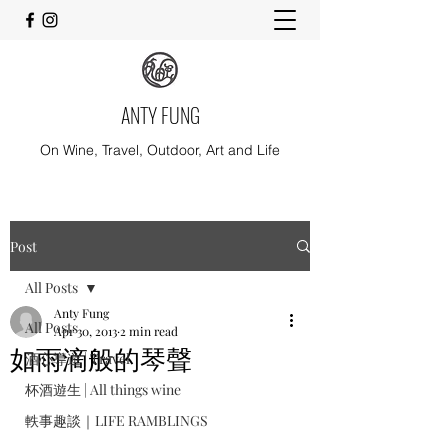
ANTY FUNG
On Wine, Travel, Outdoor, Art and Life
Post
All Posts
Anty Fung
All Posts
Apr 30, 2013
2 min read
如雨滴般的琴聲
酒心導遊 | Travel
杯酒遊生 | All things wine
軼事趣談｜LIFE RAMBLINGS