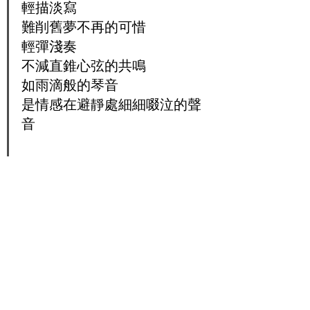
輕描淡寫
難削舊夢不再的可惜
輕彈淺奏
不減直錐心弦的共鳴
如雨滴般的琴音
是情感在避靜處細細啜泣的聲
音