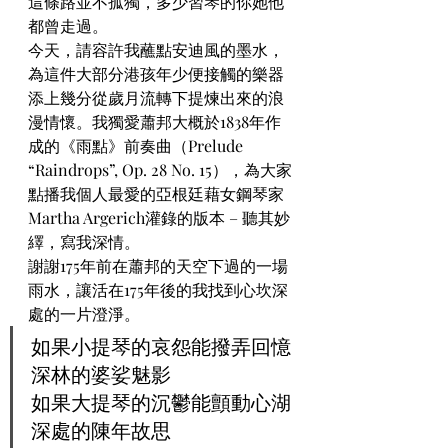
這條路並不孤獨，多少習琴的你她他
都曾走過。
今天，請容許我蘸點安迪風的墨水，
為這件大部分港孩年少便接觸的樂器
添上幾分從歲月流轉下提煉出來的浪
漫情懷。我獨愛蕭邦大概於1838年作
成的《雨點》前奏曲（Prelude 
“Raindrops”, Op. 28 No. 15），為大家
點播我個人最愛的亞根廷藉女鋼琴家
Martha Argerich灌錄的版本 – 聽其妙
繹，寫我深情。
謝謝175年前在蕭邦的天空下過的一場
雨水，讓活在175年後的我找到心坎深
處的一片澄淨。
如果小提琴的哀怨能撥弄回憶
深林的婆娑魅影
如果大提琴的沉鬱能顫動心湖
深處的陳年故思