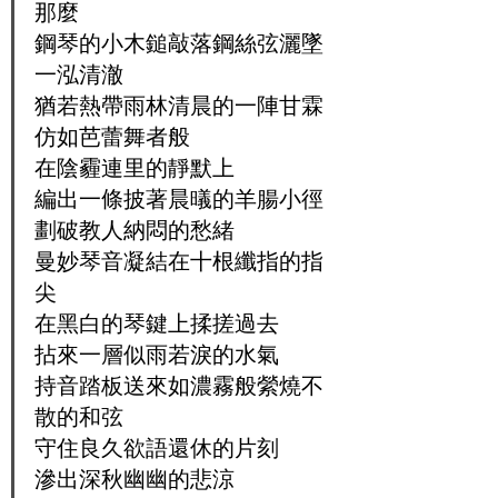
那麼
鋼琴的小木鎚敲落鋼絲弦灑墜
一泓清澈
猶若熱帶雨林清晨的一陣甘霖
仿如芭蕾舞者般
在陰霾連里的靜默上
編出一條披著晨㬢的羊腸小徑
劃破教人納悶的愁緒
曼妙琴音凝結在十根纖指的指
尖
在黑白的琴鍵上揉搓過去
拈來一層似雨若淚的水氣
持音踏板送來如濃霧般縈燒不
散的和弦
守住良久欲語還休的片刻
滲出深秋幽幽的悲涼