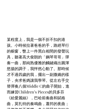
某程度上，我是一個不折不扣的港
孩。小時候拉著爸爸的手，路經琴行
的櫥窗，瞥上一件黑白相間的發聲玩
具，聽著高大俊朗的「鋼琴哥哥」彈
奏一曲，那純熟優雅的觸鍵織出圓渾
悠揚的調子，我怦然心動了。那時候
才不過四歲的我，擺出一副撒嬌的樣
子，央求爸媽讓我學琴。從左右手交
替彈奏八個Middle C的曲子開始，進
而練習Children’s Pieces的貝多芬
《給愛麗絲》，巴哈前奏曲和賦格
曲，莫扎特的奏鳴曲，蕭邦的夜曲；