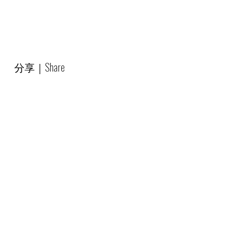
分享｜Share
Tweet
#香港
#hongkong
#雨滴前奏曲
#piano
#childhood
#童年
#chopin
#
蕭邦
#raindropprelude
#鋼琴