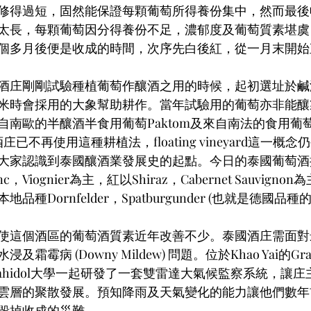
修得過短，固然能保證每顆葡萄所得養份集中，然而最後
太長，每顆葡萄因分得養份不足，濃郁度及葡萄質素堪虞
個多月後便是收成的時間，次序先白後紅，從一月末開始
酒庄剛剛試驗種植葡萄作釀酒之用的時候，起初選址於鹹
米時會採用的大象幫助耕作。當年試驗用的葡萄亦非能釀
南歐的半釀酒半食用葡萄Paktom及來自南法的食用葡萄Ma
酒庄已不再使用這種耕植法，floating vineyard這一概
大家認識到泰國釀酒業發展史的起點。今日的泰國葡萄酒
nc，Viognier為主，紅以Shiraz，Cabernet Sauvig
Dornfelder，Spatburgunder (也就是德國品種的Pino
使這個酒區的葡萄酒質素近年改善不少。泰國酒庄需面對
霜霉病 (Downy Mildew) 問題。位於Khao Yai的Gr
ahidol大學一起研發了一套雙雷達大氣候監察系統，讓
雲層的聚散發展。預知降雨及天氣變化的能力讓他們數年
毀掉收成的災難。