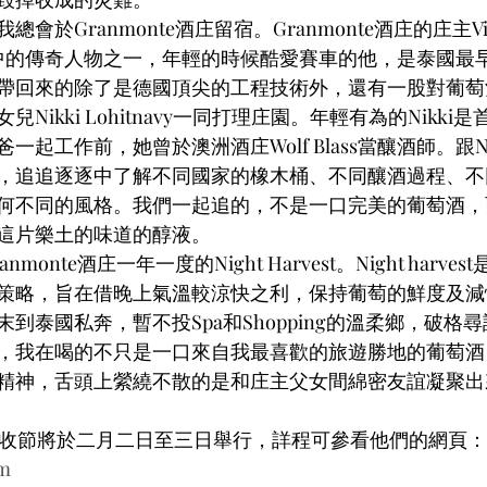
於Granmonte酒庄留宿。Granmonte酒庄的庄主Viso
我心目中的傳奇人物之一，年輕的時候酷愛賽車的他，是泰國
帶回來的除了是德國頂尖的工程技術外，還有一股對葡萄
Nikki Lohitnavy一同打理庄園。年輕有為的Nikki
起工作前，她曾於澳洲酒庄Wolf Blass當釀酒師。跟N
，追追逐逐中了解不同國家的橡木桶、不同釀酒過程、不
何不同的風格。我們一起追的，不是一口完美的葡萄酒，
這片樂土的味道的醇液。
onte酒庄一年一度的Night Harvest。Night harv
策略，旨在借晚上氣溫較涼快之利，保持葡萄的鮮度及減
到泰國私奔，暫不投Spa和Shopping的溫柔鄉，破格
，我在喝的不只是一口來自我最喜歡的旅遊勝地的葡萄酒
精神，舌頭上縈繞不散的是和庄主父女間綿密友誼凝聚出
onte夜收節將於二月二日至三日舉行，詳程可參看他們的網頁：
m