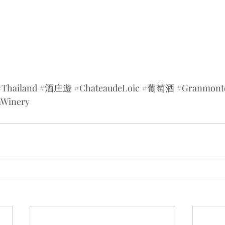
#Thailand
#酒庄遊
#ChateaudeLoic
#葡萄酒
#Granmont
mWinery