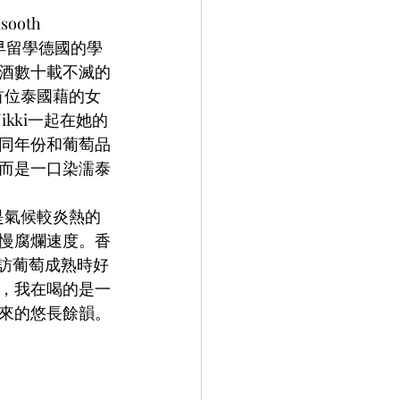
oth 
最早留學德國的學
酒數十載不滅的
是首位泰國藉的女
ikki一起在她的
同年份和葡萄品
而是一口染濡泰
est是氣候較炎熱的
慢腐爛速度。香
尋訪葡萄成熟時好
，我在喝的是一
來的悠長餘韻。