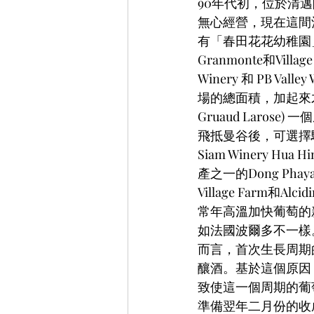
90年代初，位於清邁附
無心經營，現在這間
有「春田花花幼稚園」般
Granmonte和Villa
Winery 和 PB 
場的總面積，加起來才不過
Gruaud Lar
飛抵曼谷後，可選擇驅車
Siam Winery 
產之一的Dong Phaya
Village Farm和Alci
常年高溫加快葡萄的
如法國波爾多不一樣
而言，首次生長周期的收
釀酒。基於這個原因
致使這一個周期的葡
準備翌年二月份的收