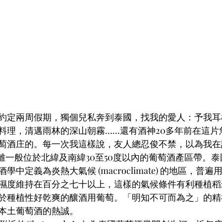
約定兩周假期，獨個兒私奔到泰國，找我的愛人：予我耳
料理，清邁雨林的深山朝霧……還有酒神20多年前在這片
萄酒庄的。每一次我這樣說，友人總忍俊不禁，以為我在
游離一般位於北緯及南緯30至50度以內的葡萄酒產區帶。
中定義為炎熱大氣候 (macroclimate) 的地區，普
濕度維持在百分之七十以上，這樣的氣候條件有利種植稻
於種植性好乾爽的釀酒用葡萄。「明知不可而為之」的精
本土葡萄酒的熱誠。