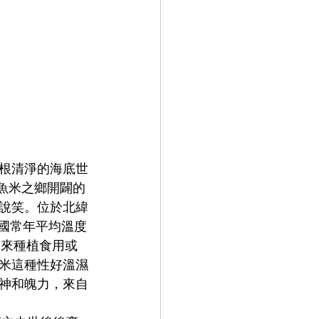
根清淨的海底世
魚米之鄉開闢的
說笑。位於北緯
泰國常年平均溫度
遍用來種植食用或
米這種性好溫濕
神和魄力，來自