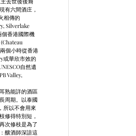
年庄主去世後後裔
現有六間酒庄，
薪火相傳的
ilverlake 
約為兩個香港國際機
hateau 
用上兩個小時從香港
ery或華欣市效的
的UNESCO自然遺
alley, 
耳熟能詳的酒區
長周期。以泰國
y)，所以不會用來
枝修得特別短，
再次修枝是為了
：釀酒師深諳這