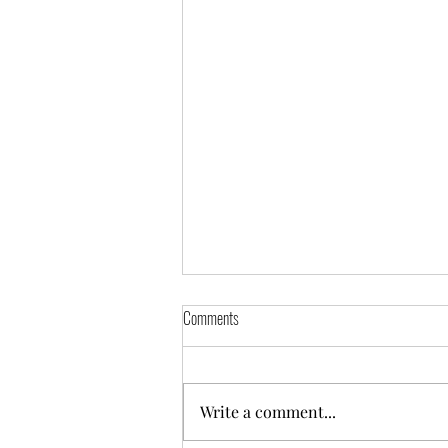
Comments
Write a comment...
Modern-day Glamping Gypsy