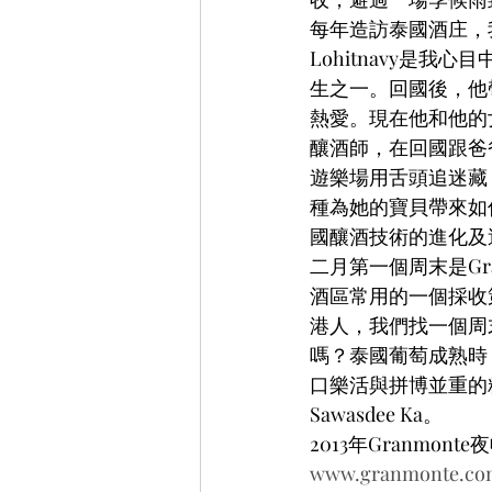
每年造訪泰國酒庄，我總會
Lohitnavy是
生之一。回國後，他
熱愛。現在他和他的女兒
釀酒師，在回國跟爸爸一
遊樂場用舌頭追迷藏
種為她的寶貝帶來如
國釀酒技術的進化及
二月第一個周末是Granm
酒區常用的一個採收
港人，我們找一個周末
嗎？泰國葡萄成熟時
口樂活與拼博並重的
Sawasdee Ka。
2013年Granm
www.granmonte.co