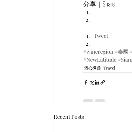
分享｜Share
Tweet
#wineregion
#泰國
#NewLatitude
#Sia
酒心導遊 | Travel
Recent Posts