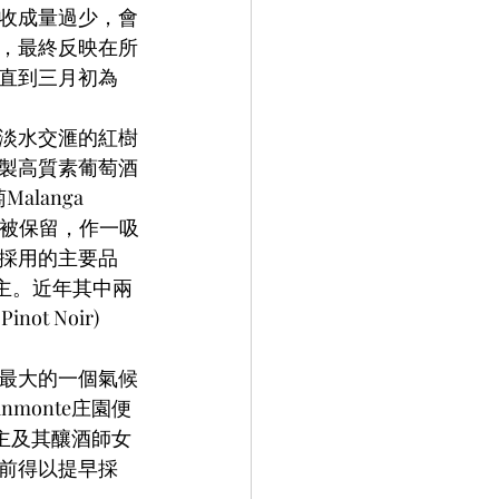
收成量過少，會
，最終反映在所
直到三月初為
淡水交滙的紅樹
製高質素葡萄酒
langa 
念仍被保留，作一吸
採用的主要品
non為主。近年其中兩
t Noir) 
最大的一個氣候
anmonte庄園便
庄主及其釀酒師女
前得以提早採