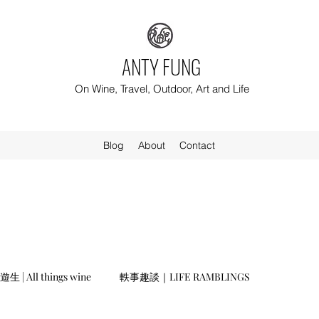
ANTY FUNG
On Wine, Travel, Outdoor, Art and Life
Blog
About
Contact
生 | All things wine
軼事趣談｜LIFE RAMBLINGS