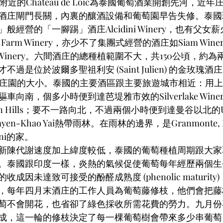
近的Chateau de Loic為泰國葡萄酒業開創先河，近
酒庄閘門長關，內裏的釀酒設備和葡萄園早告失修。泰國
經營的「一腳踢」酒庄Alcidini Winery，也有父女
ge Farm Winery，亦少不了集團式經營的酒庄如Siam Winery, S
Valley Winery。六間酒庄的總種植範圍不大，共150公頃，
是位於波爾多聖祖利安 (Saint Julien) 的金玫瑰酒庄 (C
ose) 一個庄園的大小。泰國的主要酒區跟主要旅遊城市相近：
向南，個多小時便到達芭堤雅市效的Silverlake Win
Hua Hin Hills；要不一路向北，不過兩個小時便到達曼谷以北
yen-Khao Yai熱帶雨林。在雨林的邊界，是Granmonte, PB V
dini的家。
新陳代謝速度加上緯度較低，泰國的葡萄種植周期跟大家
。泰國跟印度一樣，炎熱的氣候促使葡萄每年經歷兩個生
成因未達致可接受的酚醛成熟度 (phenolic maturit
，每年四月末酒庄的工作人員為葡萄藤修枝，他們會把藤
萄不會開花，也省卻了綠色採收所需花費的勞力。九月份
成，這一輪的修枝決定了每一棵葡萄樹會帶來多少串葡萄