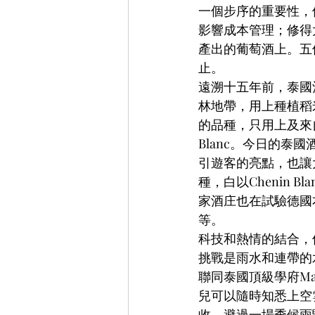
一個步序的重要性，
影響成本管理；修得
產出的葡萄酒上。五
止。
遠溯十五年前，泰國
林地帶，用上種植稻
的品種，只用上及來自
Blanc。今日的泰國
引遊客的亮點，也讓
種，白以Chenin Bla
家酒庄也在試驗德國本地品種
等。
科技和熱情的結合，
挑戰是雨水和連帶的水浸及
聯同泰國頂級學府M
兒可以隨時知悉上空
收，避過一場季候雨