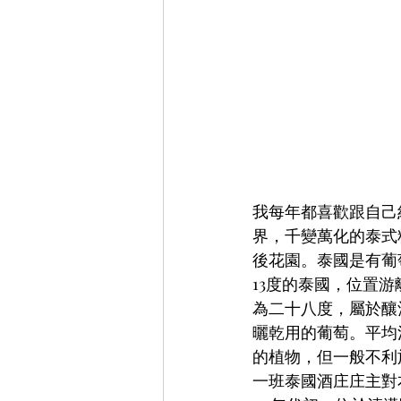
我每年都喜歡跟自己
界，千變萬化的泰式
後花園。泰國是有葡
13度的泰國，位置
為二十八度，屬於釀酒學
曬乾用的葡萄。平均
的植物，但一般不利
一班泰國酒庄庄主對