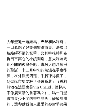
去年聖誕一遊羅馬，巴黎和比利時，
一口氣跑了好幾個聖誕市集。法國巴
黎絡繹不絕的繁華，比利時根特和布
魯日市窩心的小鎮閒逸，意大利羅馬
化不開的教庭色彩：真教人想念歐洲
的聖誕！十二月中旬的氣溫在零度徘
徊，在外觀光四逛，手腳凍得僵了，
到聖誕市集要杯「番薯番薯」（香料
熱酒在法語裏是Vin Chaud，聽起來
不像廣東話的番薯嗎？）。喝一口聖
誕市集少不了的香料熱酒，酸酸甜甜
的，還帶點我個人最愛的麥當勞蘋果