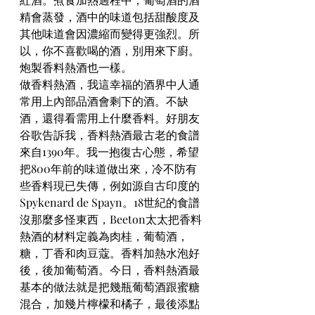
精會蒸發，酒中的味道包括甜酸度及
其他味道會因濃縮而變得更強烈。所
以，你不喜歡喝的酒，別用來下廚。
炮製香料熱酒也一樣。
做香料熱酒，我這幸福的酒界中人通
常用上內部品酒會剩下的酒。不缺
酒，還得看需用上什麼香料。好朋友
谷歌告訴我，香料熱酒最古老的食譜
來自1390年。我一抱復古心態，希望
把800年前的味道做出來，冷不防有
些香料現已失傳，例如源自古印度的
Spykenard de Spayn。18世紀的食譜
沒那麼多怪東西，Beeton太太把香料
熱酒的材料定義為肉桂，葡萄酒，
糖，丁香和肉豆蔻。香料加熱水泡好
後，後加葡萄酒。今日，香料熱酒最
基本的做法就是把幾瓶葡萄酒跟蜜糖
混合，加幾片檸檬和橘子，最後添點