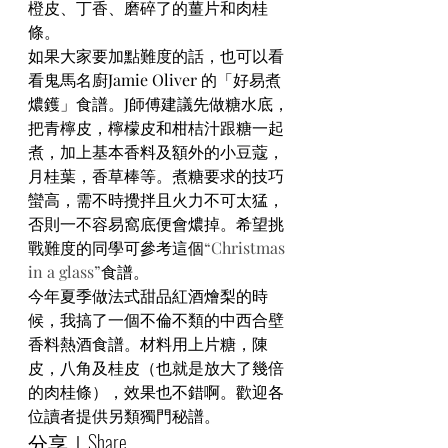
橙皮、丁香、磨碎了的薑片和肉桂
條。
如果大家要加點難度的話，也可以看
看鬼馬名廚Jamie Oliver 的「好易煮
燶鑊」食譜。J師傅建議先做糖水底，
把青檸皮，檸檬皮和柑桔汁跟糖一起
煮，加上基本香料及額外的小豆蔻，
月桂葉，香草棒等。煮糖要求的技巧
蠻高，需不時攪拌且火力不可太猛，
否則一不容易窩底便會燶掉。希望挑
戰難度的同學可參考這個
“Christmas 
in a glass”
食譜。
今年夏季做法式甜品紅酒燴梨的時
候，我搞了一個不倫不類的中西合壁
香料熱酒食譜。材料用上片糖，陳
皮，八角及桂皮（也就是放大了幾倍
的肉桂條），效果也不錯啊。歡迎各
位讀者提供另類獨門秘譜。
分享｜Share