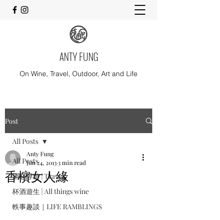
ANTY FUNG
On Wine, Travel, Outdoor, Art and Life
Post
All Posts
Anty Fung
All Posts
Jun 24, 2013
3 min read
香檳女人緣
酒心導遊 | Travel
杯酒遊生 | All things wine
軼事趣談｜LIFE RAMBLINGS