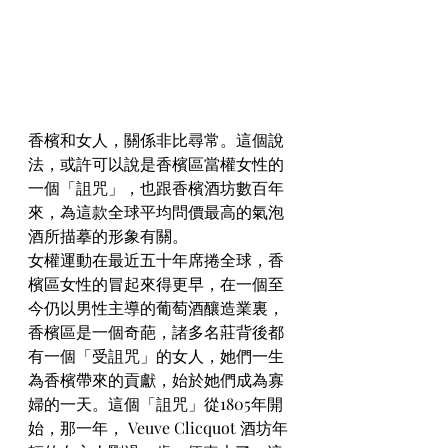
香檳和女人，關係非比尋常。這個說
法，或許可以說是香檳區當權女性的
一個「詛咒」，也跟香檳酒坊數百年
來，為這款全球平均問價最高的氣泡
酒所描摹的形象有關。
女權運動在最近五十年席捲全球，香
檳區女性的冒起來得更早，在一個至
今仍以男性主導的葡萄酒釀造業裏，
香檳區是一個奇葩，諸多名莊背後都
有一個「受詛咒」的女人，她們一生
為香檳帶來的貢獻，始於她們成為寡
婦的一天。這個「詛咒」從1805年開
始，那一年， Veuve Clicquot 酒坊年